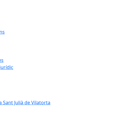
ens
es
urídic
 Sant Julià de Vilatorta