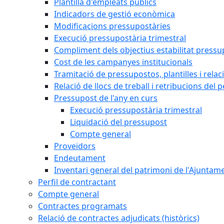
Plantilla d'empleats públics
Indicadors de gestió econòmica
Modificacions pressupostàries
Execució pressupostària trimestral
Compliment dels objectius estabilitat pressu
Cost de les campanyes institucionals
Tramitació de pressupostos, plantilles i relaci
Relació de llocs de treball i retribucions del 
Pressupost de l'any en curs
Execució pressupostària trimestral
Liquidació del pressupost
Compte general
Proveïdors
Endeutament
Inventari general del patrimoni de l'Ajuntam
Perfil de contractant
Compte general
Contractes programats
Relació de contractes adjudicats (històrics)