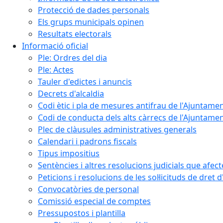
Protecció de dades personals
Els grups municipals opinen
Resultats electorals
Informació oficial
Ple: Ordres del dia
Ple: Actes
Tauler d'edictes i anuncis
Decrets d'alcaldia
Codi ètic i pla de mesures antifrau de l'Ajuntamen
Codi de conducta dels alts càrrecs de l'Ajuntament
Plec de clàusules administratives generals
Calendari i padrons fiscals
Tipus impositius
Sentències i altres resolucions judicials que afec
Peticions i resolucions de les sol·licituds de dret 
Convocatòries de personal
Comissió especial de comptes
Pressupostos i plantilla