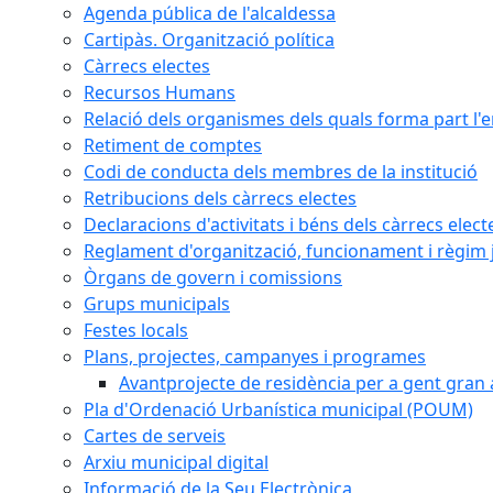
Agenda pública de l'alcaldessa
Cartipàs. Organització política
Càrrecs electes
Recursos Humans
Relació dels organismes dels quals forma part l'
Retiment de comptes
Codi de conducta dels membres de la institució
Retribucions dels càrrecs electes
Declaracions d'activitats i béns dels càrrecs elect
Reglament d'organització, funcionament i règim j
Òrgans de govern i comissions
Grups municipals
Festes locals
Plans, projectes, campanyes i programes
Avantprojecte de residència per a gent gran a
Pla d'Ordenació Urbanística municipal (POUM)
Cartes de serveis
Arxiu municipal digital
Informació de la Seu Electrònica