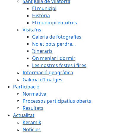
Sant Julià de Vilatorta
El municipi
Història
El municipi en xifres
Visita'ns
Galeria de fotografies
No et pots perdre...
Itineraris
On menjar i dormir
Les nostres festes i fires
Informació geogràfica
Galeria d'Imatges
Participació
Normativa
Processos participatius oberts
Resultats
Actualitat
Keramik
Notícies