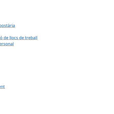
postària
ó de llocs de treball
personal
ent