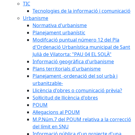
TIC
Tecnologies de la informació i comunicació
Urbanisme
Normativa d'urbanisme
Planejament urbanístic
Modifcació puntual número 12 del Pla
d'Ordenació Urbanística municipal de Sant
Julià de Vilatorta: "PAU 04 EL SOLÀ"
Informació geogràfica d'urbanisme
Plans territorials d'urbanisme
Planejament -ordenació del sol urbà i
urbanitzable-
Llicència d'obres o comunicació prèvia?
Sol·licitud de llicència d'obres
POUM
Al·legacions al POUM
M.P.Núm.7 del POUM relativa a la correcció
del límit en SNU
Informació pública d'un projecte d'una