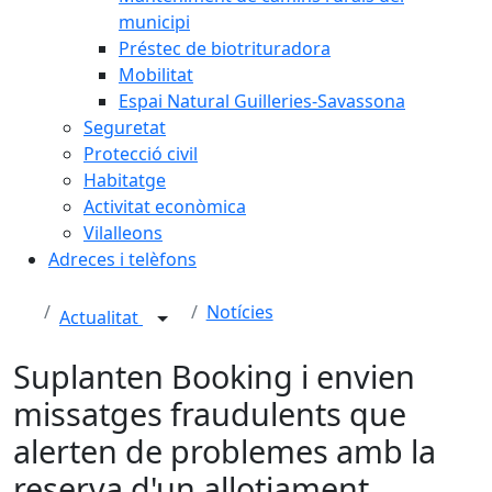
municipi
Préstec de biotrituradora
Mobilitat
Espai Natural Guilleries-Savassona
Seguretat
Protecció civil
Habitatge
Activitat econòmica
Vilalleons
Adreces i telèfons
Notícies
Actualitat
Suplanten Booking i envien
missatges fraudulents que
alerten de problemes amb la
reserva d'un allotjament