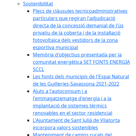
Sostenibilitat
Plecs de clàusules tecnicoadministratives
particulars que regiran l'adjudicació
directa de la concessió demanial de l'ús
privatiu de la coberta i de la instal·lació
fotovoltaica dels vestidors de la zona
esportiva municipal
Memòria d'objectius presentada per la
comunitat energètica SET FONTS ENERGIA
SCCL
Les fonts dels municipis de l'Espai Natural
de les Guilleries-Savassona 2021-2022
Ajuts a l'autoconsum i a
l'emmagatzematge d'energia i a la
implantació de sistemes tèrmics
renovables en el sector residencial
L'Ajuntament de Sant Julià de Vilatorta
incorpora valors sostenibles
Manteniment de camins rurals del