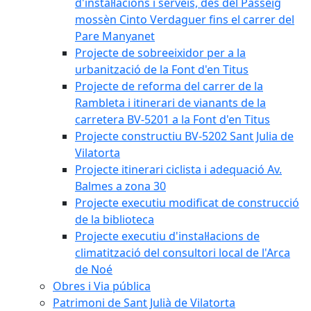
d'instal·lacions i serveis, des del Passeig
mossèn Cinto Verdaguer fins el carrer del
Pare Manyanet
Projecte de sobreeixidor per a la
urbanització de la Font d'en Titus
Projecte de reforma del carrer de la
Rambleta i itinerari de vianants de la
carretera BV-5201 a la Font d'en Titus
Projecte constructiu BV-5202 Sant Julia de
Vilatorta
Projecte itinerari ciclista i adequació Av.
Balmes a zona 30
Projecte executiu modificat de construcció
de la biblioteca
Projecte executiu d'instal·lacions de
climatització del consultori local de l'Arca
de Noé
Obres i Via pública
Patrimoni de Sant Julià de Vilatorta