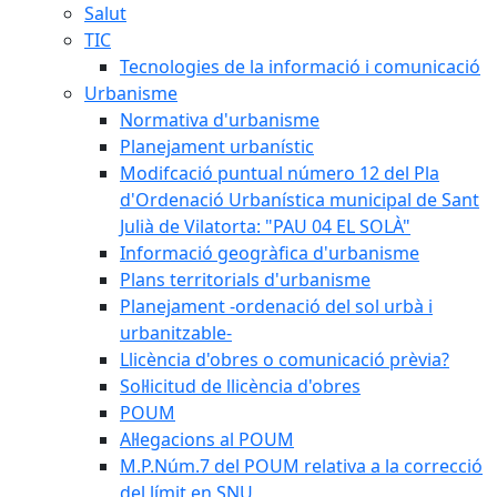
Salut
TIC
Tecnologies de la informació i comunicació
Urbanisme
Normativa d'urbanisme
Planejament urbanístic
Modifcació puntual número 12 del Pla
d'Ordenació Urbanística municipal de Sant
Julià de Vilatorta: "PAU 04 EL SOLÀ"
Informació geogràfica d'urbanisme
Plans territorials d'urbanisme
Planejament -ordenació del sol urbà i
urbanitzable-
Llicència d'obres o comunicació prèvia?
Sol·licitud de llicència d'obres
POUM
Al·legacions al POUM
M.P.Núm.7 del POUM relativa a la correcció
del límit en SNU