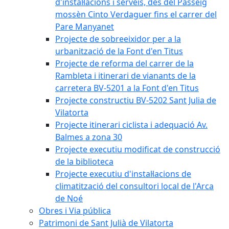
d'instal·lacions i serveis, des del Passeig
mossèn Cinto Verdaguer fins el carrer del
Pare Manyanet
Projecte de sobreeixidor per a la
urbanització de la Font d'en Titus
Projecte de reforma del carrer de la
Rambleta i itinerari de vianants de la
carretera BV-5201 a la Font d'en Titus
Projecte constructiu BV-5202 Sant Julia de
Vilatorta
Projecte itinerari ciclista i adequació Av.
Balmes a zona 30
Projecte executiu modificat de construcció
de la biblioteca
Projecte executiu d'instal·lacions de
climatització del consultori local de l'Arca
de Noé
Obres i Via pública
Patrimoni de Sant Julià de Vilatorta