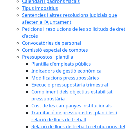
Calendari i padrons fiscals
Tipus impositius
Sentències i altres resolucions judicials que
afecten a l'Ajuntament
Peticions i resolucions de les sol·licituds de dret
d'accés
Convocatòries de personal
Comissió especial de comptes
Pressupostos i plantilla
Plantilla d'empleats públics
Indicadors de gestió econòmica
Modificacions pressupostàries
Execució pressupostària trimestral
Compliment dels objectius estabilitat
pressupostària
Cost de les campanyes institucionals
Tramitació de pressupostos, plantilles i
relació de llocs de treball
Relació de llocs de treball i retribucions del