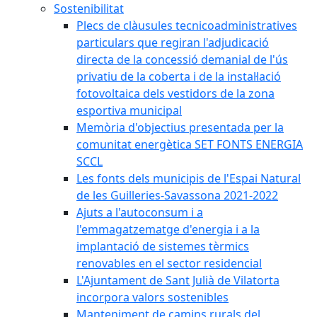
Sostenibilitat
Plecs de clàusules tecnicoadministratives
particulars que regiran l'adjudicació
directa de la concessió demanial de l'ús
privatiu de la coberta i de la instal·lació
fotovoltaica dels vestidors de la zona
esportiva municipal
Memòria d'objectius presentada per la
comunitat energètica SET FONTS ENERGIA
SCCL
Les fonts dels municipis de l'Espai Natural
de les Guilleries-Savassona 2021-2022
Ajuts a l'autoconsum i a
l'emmagatzematge d'energia i a la
implantació de sistemes tèrmics
renovables en el sector residencial
L'Ajuntament de Sant Julià de Vilatorta
incorpora valors sostenibles
Manteniment de camins rurals del