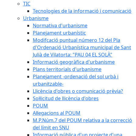
TIC
Tecnologies de la informació i comunicació
Urbanisme
Normativa d'urbanisme
Planejament urbanístic
Modifcació puntual número 12 del Pla
d'Ordenació Urbanística municipal de Sant
Julià de Vilatorta: "PAU 04 EL SOLÀ"
Informació geogràfica d'urbanisme
Plans territorials d'urbanisme
Planejament -ordenació del sol urbà i
urbanitzable-
Llicència d'obres o comunicació prèvia?
Sol·licitud de llicència d'obres
POUM
Al·legacions al POUM
M.P.Núm.7 del POUM relativa a la correcció
del límit en SNU
Informació pública d'un projecte d'una