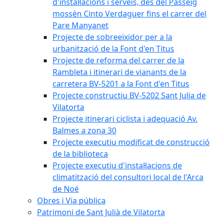
d'instal·lacions i serveis, des del Passeig
mossèn Cinto Verdaguer fins el carrer del
Pare Manyanet
Projecte de sobreeixidor per a la
urbanització de la Font d'en Titus
Projecte de reforma del carrer de la
Rambleta i itinerari de vianants de la
carretera BV-5201 a la Font d'en Titus
Projecte constructiu BV-5202 Sant Julia de
Vilatorta
Projecte itinerari ciclista i adequació Av.
Balmes a zona 30
Projecte executiu modificat de construcció
de la biblioteca
Projecte executiu d'instal·lacions de
climatització del consultori local de l'Arca
de Noé
Obres i Via pública
Patrimoni de Sant Julià de Vilatorta