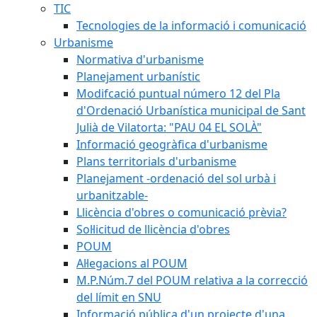
TIC
Tecnologies de la informació i comunicació
Urbanisme
Normativa d'urbanisme
Planejament urbanístic
Modifcació puntual número 12 del Pla
d'Ordenació Urbanística municipal de Sant
Julià de Vilatorta: "PAU 04 EL SOLÀ"
Informació geogràfica d'urbanisme
Plans territorials d'urbanisme
Planejament -ordenació del sol urbà i
urbanitzable-
Llicència d'obres o comunicació prèvia?
Sol·licitud de llicència d'obres
POUM
Al·legacions al POUM
M.P.Núm.7 del POUM relativa a la correcció
del límit en SNU
Informació pública d'un projecte d'una