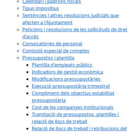
Calendari i padrons fiscals
Tipus impositius
Sentències i altres resolucions judicials que
afecten a l'Ajuntament
Peticions i resolucions de les sol·licituds de dret
d'accés
Convocatòries de personal
Comissió especial de comptes
Pressupostos i plantilla
Plantilla d'empleats públics
Indicadors de gestió econòmica
Modificacions pressupostàries
Execució pressupostària trimestral
Compliment dels objectius estabilitat
pressupostària
Cost de les campanyes institucionals
Tramitació de pressupostos, plantilles i
relació de llocs de treball
Relació de llocs de treball i retribucions del