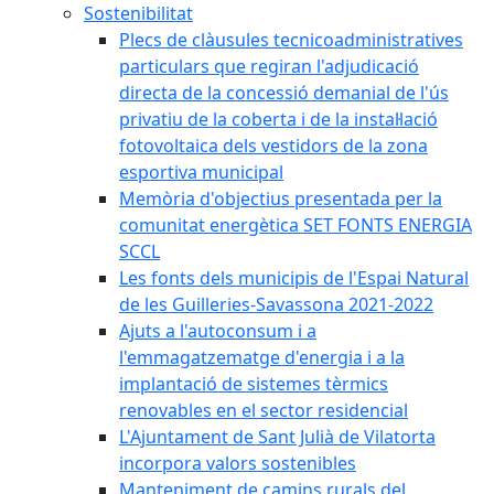
Sostenibilitat
Plecs de clàusules tecnicoadministratives
particulars que regiran l'adjudicació
directa de la concessió demanial de l'ús
privatiu de la coberta i de la instal·lació
fotovoltaica dels vestidors de la zona
esportiva municipal
Memòria d'objectius presentada per la
comunitat energètica SET FONTS ENERGIA
SCCL
Les fonts dels municipis de l'Espai Natural
de les Guilleries-Savassona 2021-2022
Ajuts a l'autoconsum i a
l'emmagatzematge d'energia i a la
implantació de sistemes tèrmics
renovables en el sector residencial
L'Ajuntament de Sant Julià de Vilatorta
incorpora valors sostenibles
Manteniment de camins rurals del