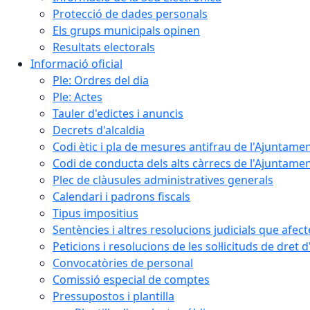
Protecció de dades personals
Els grups municipals opinen
Resultats electorals
Informació oficial
Ple: Ordres del dia
Ple: Actes
Tauler d'edictes i anuncis
Decrets d'alcaldia
Codi ètic i pla de mesures antifrau de l'Ajuntamen
Codi de conducta dels alts càrrecs de l'Ajuntament
Plec de clàusules administratives generals
Calendari i padrons fiscals
Tipus impositius
Sentències i altres resolucions judicials que afec
Peticions i resolucions de les sol·licituds de dret 
Convocatòries de personal
Comissió especial de comptes
Pressupostos i plantilla