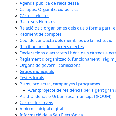
Agenda pública de l'alcaldessa
Cartipàs. Organització política
Càrrecs electes
Recursos Humans
Relació dels organismes dels quals forma part l'
Retiment de comptes
Codi de conducta dels membres de la institució
Retribucions dels càrrecs electes
Declaracions d'activitats i béns dels càrrecs elect
Reglament d'organització, funcionament i règim j
Òrgans de govern i comissions
Grups municipals
Festes locals
Plans, projectes, campanyes i programes
Avantprojecte de residència per a gent gran a
Pla d'Ordenació Urbanística municipal (POUM)
Cartes de serveis
Arxiu municipal digital
Informació de la Seu Electrònica