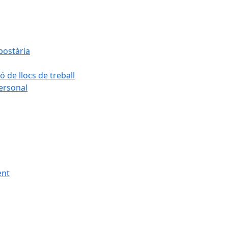
postària
ó de llocs de treball
personal
ent