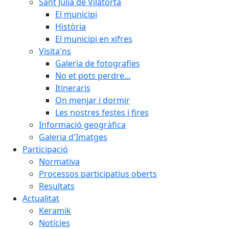
Sant Julià de Vilatorta
El municipi
Història
El municipi en xifres
Visita'ns
Galeria de fotografies
No et pots perdre...
Itineraris
On menjar i dormir
Les nostres festes i fires
Informació geogràfica
Galeria d'Imatges
Participació
Normativa
Processos participatius oberts
Resultats
Actualitat
Keramik
Notícies