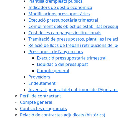
Plantilla d'empleats públics
Indicadors de gestió econòmica
Modificacions pressupostàries
Execució pressupostària trimestral
Compliment dels objectius estabilitat pressu
Cost de les campanyes institucionals
Tramitació de pressupostos, plantilles i relaci
Relació de llocs de treball i retribucions del 
Pressupost de l'any en curs
Execució pressupostària trimestral
Liquidació del pressupost
Compte general
Proveïdors
Endeutament
Inventari general del patrimoni de l'Ajuntam
Perfil de contractant
Compte general
Contractes programats
Relació de contractes adjudicats (històrics)