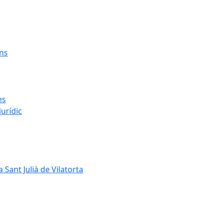
ens
es
urídic
 Sant Julià de Vilatorta