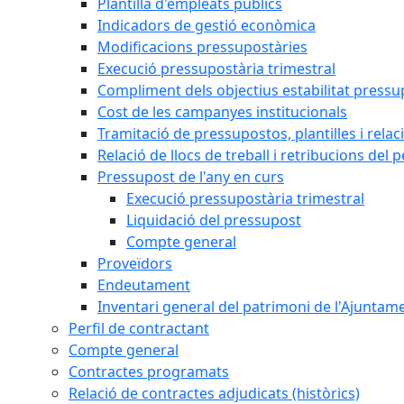
Plantilla d'empleats públics
Indicadors de gestió econòmica
Modificacions pressupostàries
Execució pressupostària trimestral
Compliment dels objectius estabilitat pressu
Cost de les campanyes institucionals
Tramitació de pressupostos, plantilles i relaci
Relació de llocs de treball i retribucions del 
Pressupost de l'any en curs
Execució pressupostària trimestral
Liquidació del pressupost
Compte general
Proveïdors
Endeutament
Inventari general del patrimoni de l'Ajuntam
Perfil de contractant
Compte general
Contractes programats
Relació de contractes adjudicats (històrics)