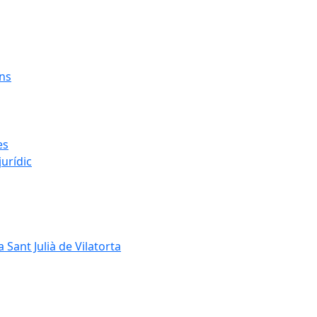
ens
es
urídic
 Sant Julià de Vilatorta