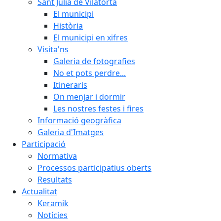
Sant Julià de Vilatorta
El municipi
Història
El municipi en xifres
Visita'ns
Galeria de fotografies
No et pots perdre...
Itineraris
On menjar i dormir
Les nostres festes i fires
Informació geogràfica
Galeria d'Imatges
Participació
Normativa
Processos participatius oberts
Resultats
Actualitat
Keramik
Notícies