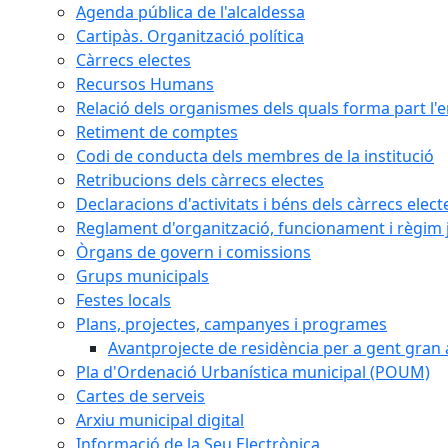
Agenda pública de l'alcaldessa
Cartipàs. Organització política
Càrrecs electes
Recursos Humans
Relació dels organismes dels quals forma part l'
Retiment de comptes
Codi de conducta dels membres de la institució
Retribucions dels càrrecs electes
Declaracions d'activitats i béns dels càrrecs elect
Reglament d'organització, funcionament i règim j
Òrgans de govern i comissions
Grups municipals
Festes locals
Plans, projectes, campanyes i programes
Avantprojecte de residència per a gent gran a
Pla d'Ordenació Urbanística municipal (POUM)
Cartes de serveis
Arxiu municipal digital
Informació de la Seu Electrònica