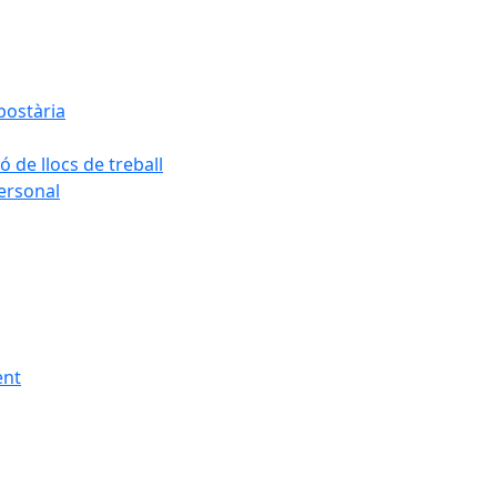
postària
ó de llocs de treball
personal
ent