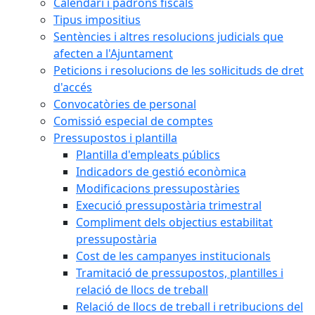
Calendari i padrons fiscals
Tipus impositius
Sentències i altres resolucions judicials que
afecten a l'Ajuntament
Peticions i resolucions de les sol·licituds de dret
d'accés
Convocatòries de personal
Comissió especial de comptes
Pressupostos i plantilla
Plantilla d'empleats públics
Indicadors de gestió econòmica
Modificacions pressupostàries
Execució pressupostària trimestral
Compliment dels objectius estabilitat
pressupostària
Cost de les campanyes institucionals
Tramitació de pressupostos, plantilles i
relació de llocs de treball
Relació de llocs de treball i retribucions del