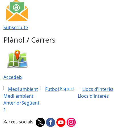
Subscriu-te
Plànol / Carrers
Accedeix
Esport
Medi ambient
Llocs d'interès
Anterior
Següent
1
Xarxes socials: