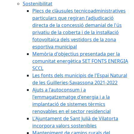
Sostenibilitat
Plecs de clàusules tecnicoadministratives
particulars que regiran l'adjudicació
directa de la concessió demanial de l'ús
privatiu de la coberta i de la instal·lació
fotovoltaica dels vestidors de la zona
esportiva municipal
Memòria d'objectius presentada per la
comunitat energètica SET FONTS ENERGIA
SCCL
Les fonts dels municipis de l'Espai Natural
de les Guilleries-Savassona 2021-2022
Ajuts a l'autoconsum i a
l'emmagatzematge d'energia i a la
implantació de sistemes tèrmics
renovables en el sector residencial
L'Ajuntament de Sant Julià de Vilatorta
incorpora valors sostenibles
Manteniment de camins rurals del