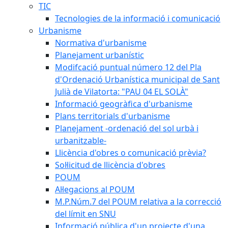
TIC
Tecnologies de la informació i comunicació
Urbanisme
Normativa d'urbanisme
Planejament urbanístic
Modifcació puntual número 12 del Pla
d'Ordenació Urbanística municipal de Sant
Julià de Vilatorta: "PAU 04 EL SOLÀ"
Informació geogràfica d'urbanisme
Plans territorials d'urbanisme
Planejament -ordenació del sol urbà i
urbanitzable-
Llicència d'obres o comunicació prèvia?
Sol·licitud de llicència d'obres
POUM
Al·legacions al POUM
M.P.Núm.7 del POUM relativa a la correcció
del límit en SNU
Informació pública d'un projecte d'una