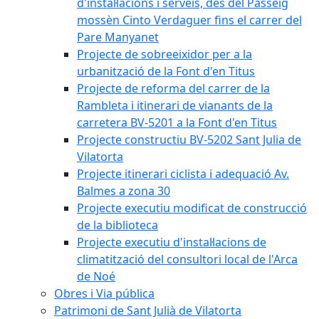
d'instal·lacions i serveis, des del Passeig
mossèn Cinto Verdaguer fins el carrer del
Pare Manyanet
Projecte de sobreeixidor per a la
urbanització de la Font d'en Titus
Projecte de reforma del carrer de la
Rambleta i itinerari de vianants de la
carretera BV-5201 a la Font d'en Titus
Projecte constructiu BV-5202 Sant Julia de
Vilatorta
Projecte itinerari ciclista i adequació Av.
Balmes a zona 30
Projecte executiu modificat de construcció
de la biblioteca
Projecte executiu d'instal·lacions de
climatització del consultori local de l'Arca
de Noé
Obres i Via pública
Patrimoni de Sant Julià de Vilatorta