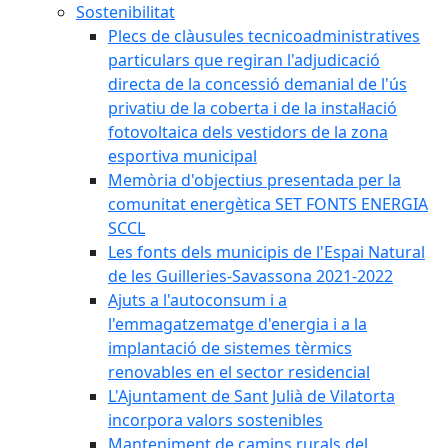
Sostenibilitat
Plecs de clàusules tecnicoadministratives
particulars que regiran l'adjudicació
directa de la concessió demanial de l'ús
privatiu de la coberta i de la instal·lació
fotovoltaica dels vestidors de la zona
esportiva municipal
Memòria d'objectius presentada per la
comunitat energètica SET FONTS ENERGIA
SCCL
Les fonts dels municipis de l'Espai Natural
de les Guilleries-Savassona 2021-2022
Ajuts a l'autoconsum i a
l'emmagatzematge d'energia i a la
implantació de sistemes tèrmics
renovables en el sector residencial
L'Ajuntament de Sant Julià de Vilatorta
incorpora valors sostenibles
Manteniment de camins rurals del