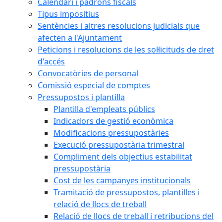
Calendari i padrons fiscals
Tipus impositius
Sentències i altres resolucions judicials que
afecten a l'Ajuntament
Peticions i resolucions de les sol·licituds de dret
d'accés
Convocatòries de personal
Comissió especial de comptes
Pressupostos i plantilla
Plantilla d'empleats públics
Indicadors de gestió econòmica
Modificacions pressupostàries
Execució pressupostària trimestral
Compliment dels objectius estabilitat
pressupostària
Cost de les campanyes institucionals
Tramitació de pressupostos, plantilles i
relació de llocs de treball
Relació de llocs de treball i retribucions del