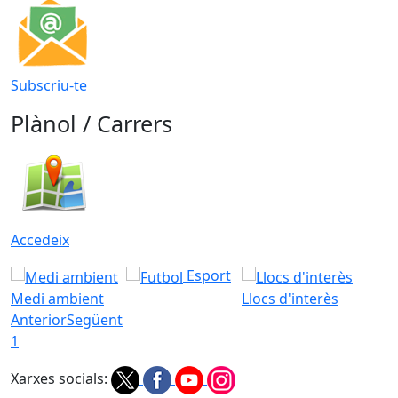
Subscriu-te
Plànol / Carrers
Accedeix
Esport
Medi ambient
Llocs d'interès
Anterior
Següent
1
Xarxes socials: