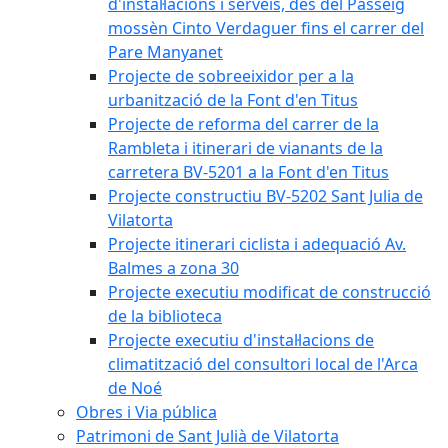
d'instal·lacions i serveis, des del Passeig
mossèn Cinto Verdaguer fins el carrer del
Pare Manyanet
Projecte de sobreeixidor per a la
urbanització de la Font d'en Titus
Projecte de reforma del carrer de la
Rambleta i itinerari de vianants de la
carretera BV-5201 a la Font d'en Titus
Projecte constructiu BV-5202 Sant Julia de
Vilatorta
Projecte itinerari ciclista i adequació Av.
Balmes a zona 30
Projecte executiu modificat de construcció
de la biblioteca
Projecte executiu d'instal·lacions de
climatització del consultori local de l'Arca
de Noé
Obres i Via pública
Patrimoni de Sant Julià de Vilatorta