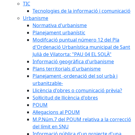
TIC
Tecnologies de la informació i comunicació
Urbanisme
Normativa d'urbanisme
Planejament urbanístic
Modifcació puntual número 12 del Pla
d'Ordenació Urbanística municipal de Sant
Julià de Vilatorta: "PAU 04 EL SOLÀ"
Informació geogràfica d'urbanisme
Plans territorials d'urbanisme
Planejament -ordenació del sol urbà i
urbanitzable-
Llicència d'obres o comunicació prèvia?
Sol·licitud de llicència d'obres
POUM
Al·legacions al POUM
M.P.Núm.7 del POUM relativa a la correcció
del límit en SNU
Informació pública d'un projecte d'una