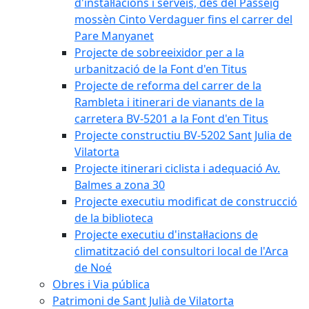
d'instal·lacions i serveis, des del Passeig
mossèn Cinto Verdaguer fins el carrer del
Pare Manyanet
Projecte de sobreeixidor per a la
urbanització de la Font d'en Titus
Projecte de reforma del carrer de la
Rambleta i itinerari de vianants de la
carretera BV-5201 a la Font d'en Titus
Projecte constructiu BV-5202 Sant Julia de
Vilatorta
Projecte itinerari ciclista i adequació Av.
Balmes a zona 30
Projecte executiu modificat de construcció
de la biblioteca
Projecte executiu d'instal·lacions de
climatització del consultori local de l'Arca
de Noé
Obres i Via pública
Patrimoni de Sant Julià de Vilatorta