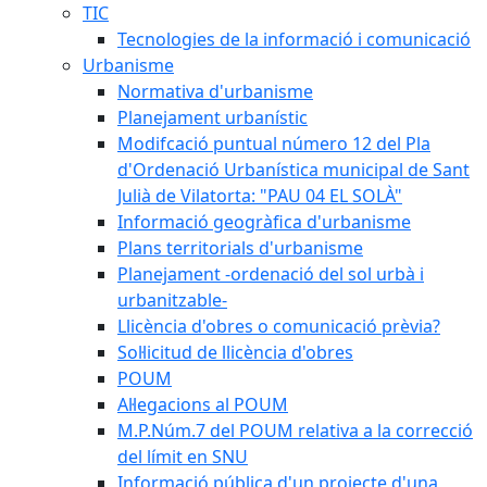
TIC
Tecnologies de la informació i comunicació
Urbanisme
Normativa d'urbanisme
Planejament urbanístic
Modifcació puntual número 12 del Pla
d'Ordenació Urbanística municipal de Sant
Julià de Vilatorta: "PAU 04 EL SOLÀ"
Informació geogràfica d'urbanisme
Plans territorials d'urbanisme
Planejament -ordenació del sol urbà i
urbanitzable-
Llicència d'obres o comunicació prèvia?
Sol·licitud de llicència d'obres
POUM
Al·legacions al POUM
M.P.Núm.7 del POUM relativa a la correcció
del límit en SNU
Informació pública d'un projecte d'una