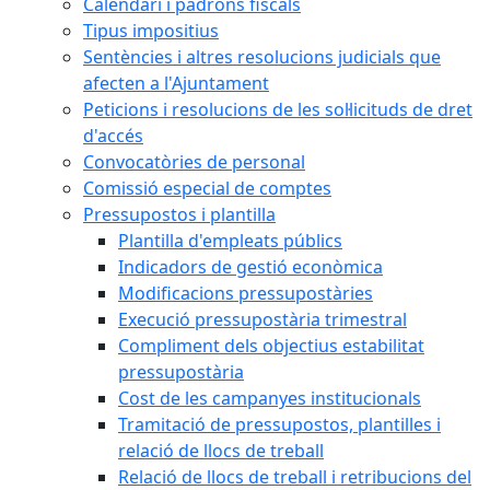
Calendari i padrons fiscals
Tipus impositius
Sentències i altres resolucions judicials que
afecten a l'Ajuntament
Peticions i resolucions de les sol·licituds de dret
d'accés
Convocatòries de personal
Comissió especial de comptes
Pressupostos i plantilla
Plantilla d'empleats públics
Indicadors de gestió econòmica
Modificacions pressupostàries
Execució pressupostària trimestral
Compliment dels objectius estabilitat
pressupostària
Cost de les campanyes institucionals
Tramitació de pressupostos, plantilles i
relació de llocs de treball
Relació de llocs de treball i retribucions del