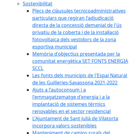
Sostenibilitat
Plecs de clàusules tecnicoadministratives
particulars que regiran l'adjudicació
directa de la concessió demanial de l'ús
privatiu de la coberta i de la instal·lació
fotovoltaica dels vestidors de la zona
esportiva municipal
Memòria d'objectius presentada per la
comunitat energètica SET FONTS ENERGIA
SCCL
Les fonts dels municipis de l'Espai Natural
de les Guilleries-Savassona 2021-2022
Ajuts a l'autoconsum i a
l'emmagatzematge d'energia i a la
implantació de sistemes tèrmics
renovables en el sector residencial
L'Ajuntament de Sant Julià de Vilatorta
incorpora valors sostenibles
Manteniment de camins rurals del