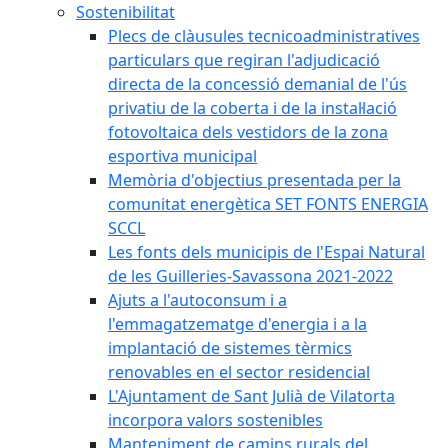
Sostenibilitat
Plecs de clàusules tecnicoadministratives
particulars que regiran l'adjudicació
directa de la concessió demanial de l'ús
privatiu de la coberta i de la instal·lació
fotovoltaica dels vestidors de la zona
esportiva municipal
Memòria d'objectius presentada per la
comunitat energètica SET FONTS ENERGIA
SCCL
Les fonts dels municipis de l'Espai Natural
de les Guilleries-Savassona 2021-2022
Ajuts a l'autoconsum i a
l'emmagatzematge d'energia i a la
implantació de sistemes tèrmics
renovables en el sector residencial
L'Ajuntament de Sant Julià de Vilatorta
incorpora valors sostenibles
Manteniment de camins rurals del