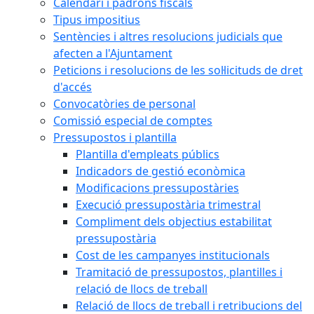
Calendari i padrons fiscals
Tipus impositius
Sentències i altres resolucions judicials que
afecten a l'Ajuntament
Peticions i resolucions de les sol·licituds de dret
d'accés
Convocatòries de personal
Comissió especial de comptes
Pressupostos i plantilla
Plantilla d'empleats públics
Indicadors de gestió econòmica
Modificacions pressupostàries
Execució pressupostària trimestral
Compliment dels objectius estabilitat
pressupostària
Cost de les campanyes institucionals
Tramitació de pressupostos, plantilles i
relació de llocs de treball
Relació de llocs de treball i retribucions del