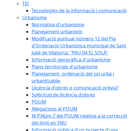
TIC
Tecnologies de la informació i comunicació
Urbanisme
Normativa d'urbanisme
Planejament urbanístic
Modifcació puntual número 12 del Pla
d'Ordenació Urbanística municipal de Sant
Julià de Vilatorta: "PAU 04 EL SOLÀ"
Informació geogràfica d'urbanisme
Plans territorials d'urbanisme
Planejament -ordenació del sol urbà i
urbanitzable-
Llicència d'obres o comunicació prèvia?
Sol·licitud de llicència d'obres
POUM
Al·legacions al POUM
M.P.Núm.7 del POUM relativa a la correcció
del límit en SNU
Informació pública d'un projecte d'una