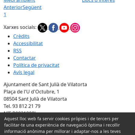
Anterior
Següent
1
Xarxes socials:
Crèdits
Accessibilitat
RSS
Contactar
Política de privacitat
Avís legal
Ajuntament de Sant Julià de Vilatorta
Plaça de l'U d'Octubre, 1
08504 Sant Julià de Vilatorta
Tel. 93 812 21 79
NIF P0821800J
Aquest lloc web fa servir cookies pròpies i de tercers per
Amb la col·laboració de:
facilitar-te una experiència de navegació òptima i recollir
informació anònima per millorar i adaptar-nos a les teves