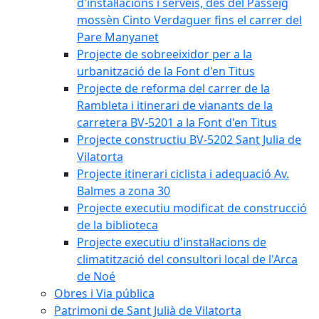
d'instal·lacions i serveis, des del Passeig
mossèn Cinto Verdaguer fins el carrer del
Pare Manyanet
Projecte de sobreeixidor per a la
urbanització de la Font d'en Titus
Projecte de reforma del carrer de la
Rambleta i itinerari de vianants de la
carretera BV-5201 a la Font d'en Titus
Projecte constructiu BV-5202 Sant Julia de
Vilatorta
Projecte itinerari ciclista i adequació Av.
Balmes a zona 30
Projecte executiu modificat de construcció
de la biblioteca
Projecte executiu d'instal·lacions de
climatització del consultori local de l'Arca
de Noé
Obres i Via pública
Patrimoni de Sant Julià de Vilatorta