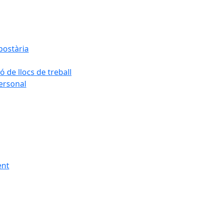
postària
ó de llocs de treball
personal
ent