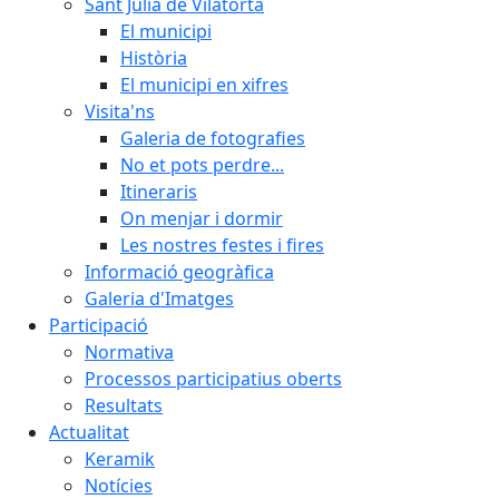
Sant Julià de Vilatorta
El municipi
Història
El municipi en xifres
Visita'ns
Galeria de fotografies
No et pots perdre...
Itineraris
On menjar i dormir
Les nostres festes i fires
Informació geogràfica
Galeria d'Imatges
Participació
Normativa
Processos participatius oberts
Resultats
Actualitat
Keramik
Notícies