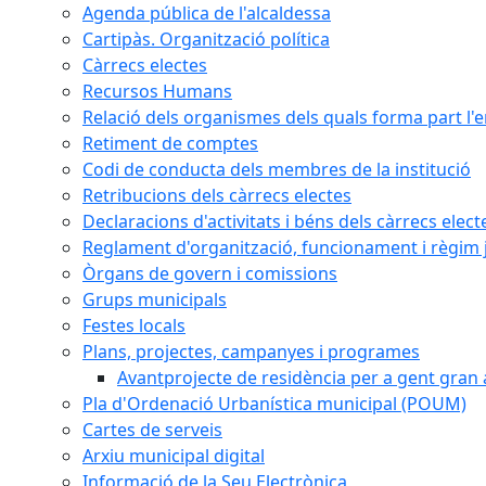
Agenda pública de l'alcaldessa
Cartipàs. Organització política
Càrrecs electes
Recursos Humans
Relació dels organismes dels quals forma part l'
Retiment de comptes
Codi de conducta dels membres de la institució
Retribucions dels càrrecs electes
Declaracions d'activitats i béns dels càrrecs elect
Reglament d'organització, funcionament i règim j
Òrgans de govern i comissions
Grups municipals
Festes locals
Plans, projectes, campanyes i programes
Avantprojecte de residència per a gent gran a
Pla d'Ordenació Urbanística municipal (POUM)
Cartes de serveis
Arxiu municipal digital
Informació de la Seu Electrònica