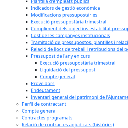
Plantilla d'empleats públics
Indicadors de gestió econòmica
Modificacions pressupostàries
Execució pressupostària trimestral
Compliment dels objectius estabilitat pressu
Cost de les campanyes institucionals
Tramitació de pressupostos, plantilles i relaci
Relació de llocs de treball i retribucions del 
Pressupost de l'any en curs
Execució pressupostària trimestral
Liquidació del pressupost
Compte general
Proveïdors
Endeutament
Inventari general del patrimoni de l'Ajuntam
Perfil de contractant
Compte general
Contractes programats
Relació de contractes adjudicats (històrics)