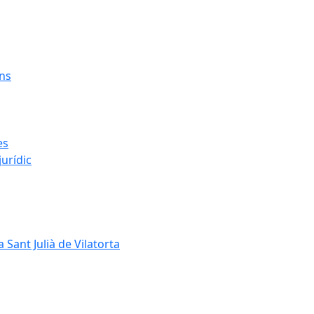
ens
es
urídic
 Sant Julià de Vilatorta