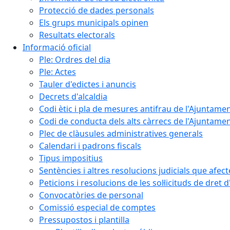
Protecció de dades personals
Els grups municipals opinen
Resultats electorals
Informació oficial
Ple: Ordres del dia
Ple: Actes
Tauler d'edictes i anuncis
Decrets d'alcaldia
Codi ètic i pla de mesures antifrau de l'Ajuntamen
Codi de conducta dels alts càrrecs de l'Ajuntament
Plec de clàusules administratives generals
Calendari i padrons fiscals
Tipus impositius
Sentències i altres resolucions judicials que afec
Peticions i resolucions de les sol·licituds de dret 
Convocatòries de personal
Comissió especial de comptes
Pressupostos i plantilla