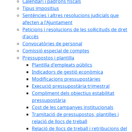
Calendari i padrons fiscals
Tipus impositius
Sentències i altres resolucions judicials que
afecten a l'Ajuntament
Peticions i resolucions de les sol·licituds de dret
d'accés
Convocatòries de personal
Comissió especial de comptes
Pressupostos i plantilla
Plantilla d'empleats públics
Indicadors de gestió econòmica
Modificacions pressupostàries
Execució pressupostària trimestral
Compliment dels objectius estabilitat
pressupostària
Cost de les campanyes institucionals
Tramitació de pressupostos, plantilles i
relació de llocs de treball
Relació de llocs de treball i retribucions del