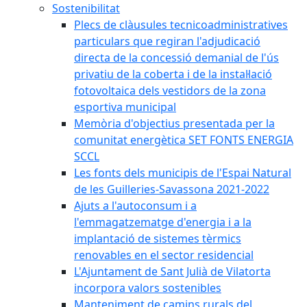
Sostenibilitat
Plecs de clàusules tecnicoadministratives
particulars que regiran l'adjudicació
directa de la concessió demanial de l'ús
privatiu de la coberta i de la instal·lació
fotovoltaica dels vestidors de la zona
esportiva municipal
Memòria d'objectius presentada per la
comunitat energètica SET FONTS ENERGIA
SCCL
Les fonts dels municipis de l'Espai Natural
de les Guilleries-Savassona 2021-2022
Ajuts a l'autoconsum i a
l'emmagatzematge d'energia i a la
implantació de sistemes tèrmics
renovables en el sector residencial
L'Ajuntament de Sant Julià de Vilatorta
incorpora valors sostenibles
Manteniment de camins rurals del