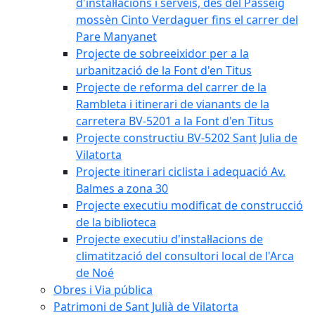
d'instal·lacions i serveis, des del Passeig
mossèn Cinto Verdaguer fins el carrer del
Pare Manyanet
Projecte de sobreeixidor per a la
urbanització de la Font d'en Titus
Projecte de reforma del carrer de la
Rambleta i itinerari de vianants de la
carretera BV-5201 a la Font d'en Titus
Projecte constructiu BV-5202 Sant Julia de
Vilatorta
Projecte itinerari ciclista i adequació Av.
Balmes a zona 30
Projecte executiu modificat de construcció
de la biblioteca
Projecte executiu d'instal·lacions de
climatització del consultori local de l'Arca
de Noé
Obres i Via pública
Patrimoni de Sant Julià de Vilatorta