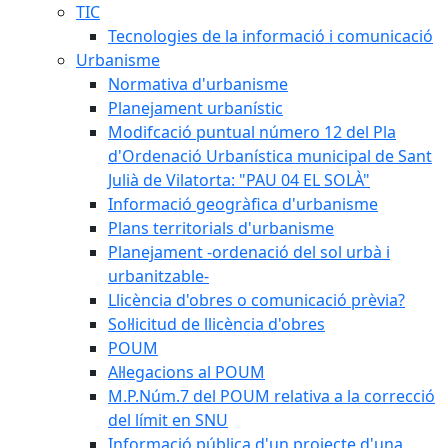
TIC
Tecnologies de la informació i comunicació
Urbanisme
Normativa d'urbanisme
Planejament urbanístic
Modifcació puntual número 12 del Pla
d'Ordenació Urbanística municipal de Sant
Julià de Vilatorta: "PAU 04 EL SOLÀ"
Informació geogràfica d'urbanisme
Plans territorials d'urbanisme
Planejament -ordenació del sol urbà i
urbanitzable-
Llicència d'obres o comunicació prèvia?
Sol·licitud de llicència d'obres
POUM
Al·legacions al POUM
M.P.Núm.7 del POUM relativa a la correcció
del límit en SNU
Informació pública d'un projecte d'una