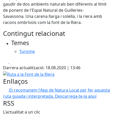
gaudir de dos ambients naturals ben diferents al límit
de ponent de l'Espai Natural de Guilleries-
Savassona. Una carena llarga i solella, i la riera amb
racons ombrívols com la font de la Riera.
Contingut relacionat
Temes
Turisme
Facebook
X
Darrera actualització: 18.08.2020 | 13:46
Ruta a la Font de la Riera
Enllaços
Et recomanem l'App de Natura Local per fer aquesta
ruta guiada i interpretada. Descarrega-te-la aquí
RSS
L'actualitat a un clic