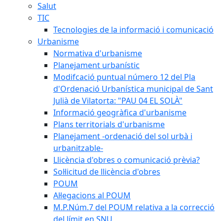
Salut
TIC
Tecnologies de la informació i comunicació
Urbanisme
Normativa d'urbanisme
Planejament urbanístic
Modifcació puntual número 12 del Pla
d'Ordenació Urbanística municipal de Sant
Julià de Vilatorta: "PAU 04 EL SOLÀ"
Informació geogràfica d'urbanisme
Plans territorials d'urbanisme
Planejament -ordenació del sol urbà i
urbanitzable-
Llicència d'obres o comunicació prèvia?
Sol·licitud de llicència d'obres
POUM
Al·legacions al POUM
M.P.Núm.7 del POUM relativa a la correcció
del límit en SNU