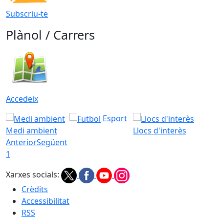
Subscriu-te
Plànol / Carrers
Accedeix
Esport
Medi ambient
Llocs d'interès
Anterior
Següent
1
Xarxes socials:
Crèdits
Accessibilitat
RSS