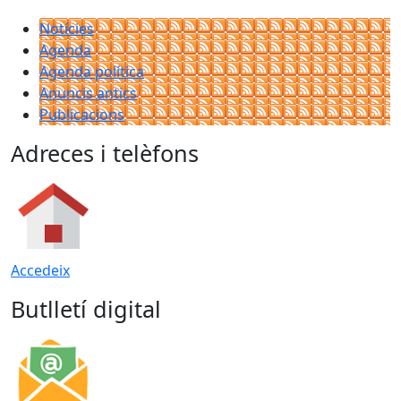
Notícies
Agenda
Agenda política
Anuncis antics
Publicacions
Adreces i telèfons
Accedeix
Butlletí digital