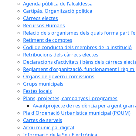
Agenda pública de l'alcaldessa
Cartipàs. Organització política
Càrrecs electes
Recursos Humans
Relació dels organismes dels quals forma part l'
Retiment de comptes
Codi de conducta dels membres de la institució
Retribucions dels càrrecs electes
Declaracions d'activitats i béns dels càrrecs elect
Reglament d'organització, funcionament i règim j
Òrgans de govern i comissions
Grups municipals
Festes locals
Plans, projectes, campanyes i programes
Avantprojecte de residència per a gent gran a
Pla d'Ordenació Urbanística municipal (POUM)
Cartes de serveis
Arxiu municipal digital
Informació de la Seu Electrònica