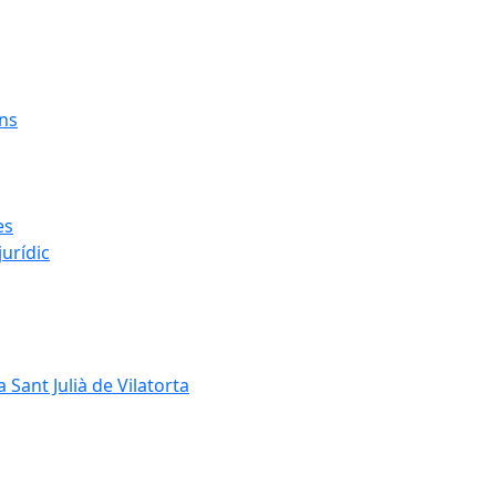
ens
es
urídic
 Sant Julià de Vilatorta