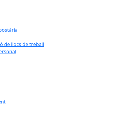
postària
ó de llocs de treball
personal
ent