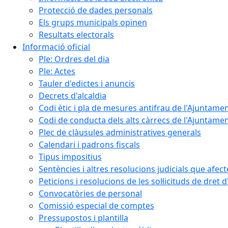
Protecció de dades personals
Els grups municipals opinen
Resultats electorals
Informació oficial
Ple: Ordres del dia
Ple: Actes
Tauler d'edictes i anuncis
Decrets d'alcaldia
Codi ètic i pla de mesures antifrau de l'Ajuntamen
Codi de conducta dels alts càrrecs de l'Ajuntament
Plec de clàusules administratives generals
Calendari i padrons fiscals
Tipus impositius
Sentències i altres resolucions judicials que afec
Peticions i resolucions de les sol·licituds de dret 
Convocatòries de personal
Comissió especial de comptes
Pressupostos i plantilla