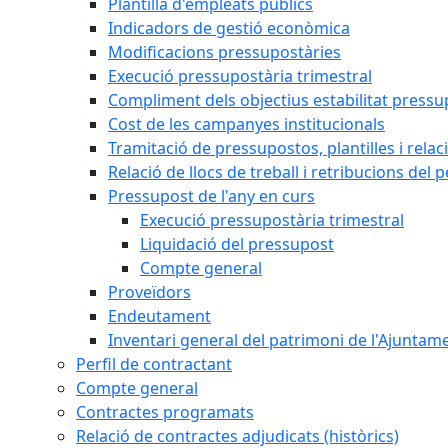
Plantilla d'empleats públics
Indicadors de gestió econòmica
Modificacions pressupostàries
Execució pressupostària trimestral
Compliment dels objectius estabilitat pressu
Cost de les campanyes institucionals
Tramitació de pressupostos, plantilles i relaci
Relació de llocs de treball i retribucions del 
Pressupost de l'any en curs
Execució pressupostària trimestral
Liquidació del pressupost
Compte general
Proveïdors
Endeutament
Inventari general del patrimoni de l'Ajuntam
Perfil de contractant
Compte general
Contractes programats
Relació de contractes adjudicats (històrics)