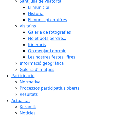
Sant Julià de Vilatorta
El municipi
Història
El municipi en xifres
Visita'ns
Galeria de fotografies
No et pots perdre...
Itineraris
On menjar i dormir
Les nostres festes i fires
Informació geogràfica
Galeria d'Imatges
Participació
Normativa
Processos participatius oberts
Resultats
Actualitat
Keramik
Notícies