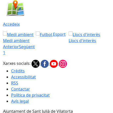
Accedeix
Esport
Medi ambient
Llocs d'interès
Anterior
Següent
1
Xarxes socials:
Crèdits
Accessibilitat
RSS
Contactar
Política de privacitat
Avís legal
Ajuntament de Sant Julià de Vilatorta