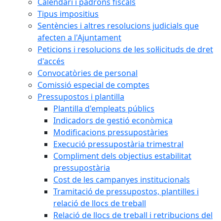
Calendari i padrons fiscals
Tipus impositius
Sentències i altres resolucions judicials que
afecten a l'Ajuntament
Peticions i resolucions de les sol·licituds de dret
d'accés
Convocatòries de personal
Comissió especial de comptes
Pressupostos i plantilla
Plantilla d'empleats públics
Indicadors de gestió econòmica
Modificacions pressupostàries
Execució pressupostària trimestral
Compliment dels objectius estabilitat
pressupostària
Cost de les campanyes institucionals
Tramitació de pressupostos, plantilles i
relació de llocs de treball
Relació de llocs de treball i retribucions del