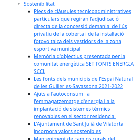
Sostenibilitat
Plecs de clàusules tecnicoadministratives
particulars que regiran l'adjudicació
directa de la concessió demanial de l'ús
privatiu de la coberta i de la instal·lació
fotovoltaica dels vestidors de la zona
esportiva municipal
Memòria d'objectius presentada per la
comunitat energètica SET FONTS ENERGIA
SCCL
Les fonts dels municipis de l'Espai Natural
de les Guilleries-Savassona 2021-2022
Ajuts a l'autoconsum i a
l'emmagatzematge d'energia i a la
implantació de sistemes tèrmics
renovables en el sector residencial
L'Ajuntament de Sant Julià de Vilatorta
incorpora valors sostenibles
Manteniment de camins rurals del