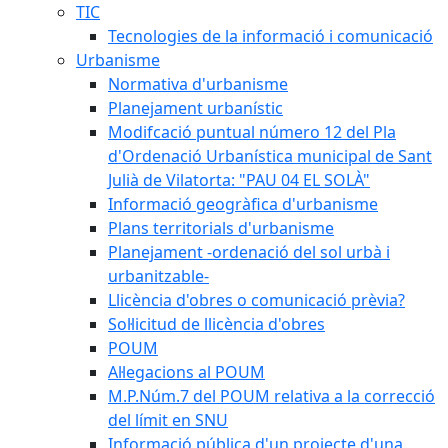
TIC
Tecnologies de la informació i comunicació
Urbanisme
Normativa d'urbanisme
Planejament urbanístic
Modifcació puntual número 12 del Pla
d'Ordenació Urbanística municipal de Sant
Julià de Vilatorta: "PAU 04 EL SOLÀ"
Informació geogràfica d'urbanisme
Plans territorials d'urbanisme
Planejament -ordenació del sol urbà i
urbanitzable-
Llicència d'obres o comunicació prèvia?
Sol·licitud de llicència d'obres
POUM
Al·legacions al POUM
M.P.Núm.7 del POUM relativa a la correcció
del límit en SNU
Informació pública d'un projecte d'una