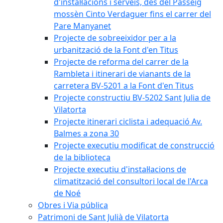
d'instal·lacions i serveis, des del Passeig
mossèn Cinto Verdaguer fins el carrer del
Pare Manyanet
Projecte de sobreeixidor per a la
urbanització de la Font d'en Titus
Projecte de reforma del carrer de la
Rambleta i itinerari de vianants de la
carretera BV-5201 a la Font d'en Titus
Projecte constructiu BV-5202 Sant Julia de
Vilatorta
Projecte itinerari ciclista i adequació Av.
Balmes a zona 30
Projecte executiu modificat de construcció
de la biblioteca
Projecte executiu d'instal·lacions de
climatització del consultori local de l'Arca
de Noé
Obres i Via pública
Patrimoni de Sant Julià de Vilatorta