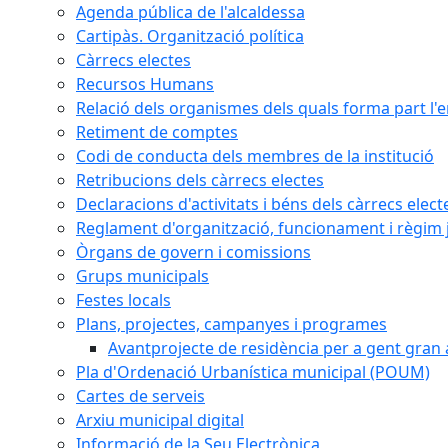
Agenda pública de l'alcaldessa
Cartipàs. Organització política
Càrrecs electes
Recursos Humans
Relació dels organismes dels quals forma part l'
Retiment de comptes
Codi de conducta dels membres de la institució
Retribucions dels càrrecs electes
Declaracions d'activitats i béns dels càrrecs elect
Reglament d'organització, funcionament i règim j
Òrgans de govern i comissions
Grups municipals
Festes locals
Plans, projectes, campanyes i programes
Avantprojecte de residència per a gent gran a
Pla d'Ordenació Urbanística municipal (POUM)
Cartes de serveis
Arxiu municipal digital
Informació de la Seu Electrònica