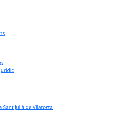
ens
es
urídic
 Sant Julià de Vilatorta