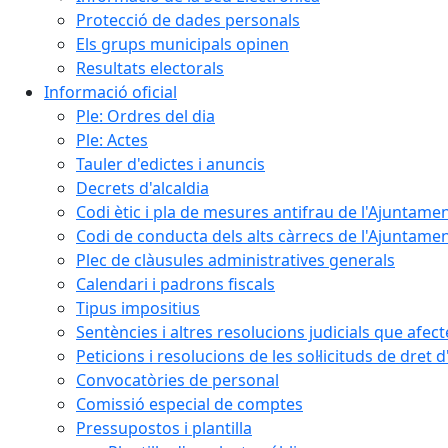
Protecció de dades personals
Els grups municipals opinen
Resultats electorals
Informació oficial
Ple: Ordres del dia
Ple: Actes
Tauler d'edictes i anuncis
Decrets d'alcaldia
Codi ètic i pla de mesures antifrau de l'Ajuntamen
Codi de conducta dels alts càrrecs de l'Ajuntament
Plec de clàusules administratives generals
Calendari i padrons fiscals
Tipus impositius
Sentències i altres resolucions judicials que afec
Peticions i resolucions de les sol·licituds de dret 
Convocatòries de personal
Comissió especial de comptes
Pressupostos i plantilla