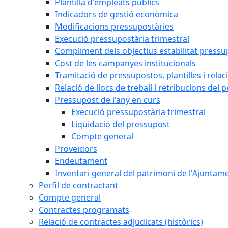
Plantilla d'empleats públics
Indicadors de gestió econòmica
Modificacions pressupostàries
Execució pressupostària trimestral
Compliment dels objectius estabilitat pressu
Cost de les campanyes institucionals
Tramitació de pressupostos, plantilles i relaci
Relació de llocs de treball i retribucions del 
Pressupost de l'any en curs
Execució pressupostària trimestral
Liquidació del pressupost
Compte general
Proveïdors
Endeutament
Inventari general del patrimoni de l'Ajuntam
Perfil de contractant
Compte general
Contractes programats
Relació de contractes adjudicats (històrics)