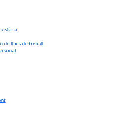
postària
ó de llocs de treball
personal
ent