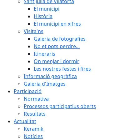
Sant Julià de Vilatorta
El municipi
Història
El municipi en xifres
Visita'ns
Galeria de fotografies
No et pots perdre...
Itineraris
On menjar i dormir
Les nostres festes i fires
Informació geogràfica
Galeria d'Imatges
Participació
Normativa
Processos participatius oberts
Resultats
Actualitat
Keramik
Notícies