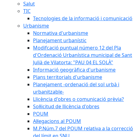
Salut
TIC
Tecnologies de la informació i comunicació
Urbanisme
Normativa d'urbanisme
Planejament urbanístic
Modifcació puntual número 12 del Pla
d'Ordenació Urbanística municipal de Sant
Julià de Vilatorta: "PAU 04 EL SOLÀ"
Informació geogràfica d'urbanisme
Plans territorials d'urbanisme
Planejament -ordenació del sol urbà i
urbanitzable-
Llicència d'obres o comunicació prèvia?
Sol·licitud de llicència d'obres
POUM
Al·legacions al POUM
M.P.Núm.7 del POUM relativa a la correcció
del límit en SNU