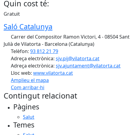
Quin cost té:
Gratuït
Saló Catalunya
Carrer del Compositor Ramon Victori, 4 - 08504 Sant
Julià de Vilatorta - Barcelona (Catalunya)
Telèfon:
93 812 21 79
Adreça electrònica:
sjv.pij@vilatorta.cat
Adreça electrònica:
sjv.ajuntament@vilatorta.cat
Lloc web:
www.vilatorta.cat
Amplieu el mapa
Com arribar-hi
Leaflet
| ©
OpenStreetMap
contributors
Contingut relacionat
+
Pàgines
−
Salut
Temes