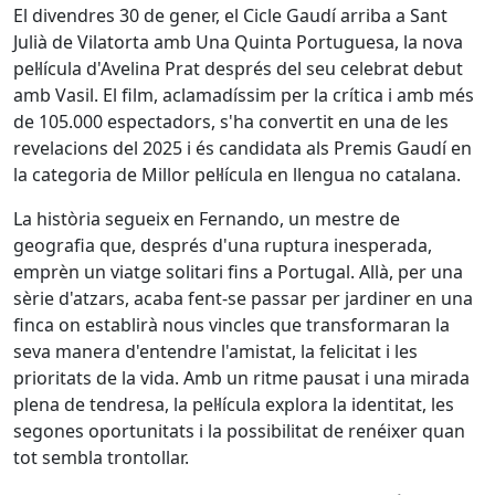
El divendres 30 de gener, el Cicle Gaudí arriba a Sant
Julià de Vilatorta amb Una Quinta Portuguesa, la nova
pel·lícula d'Avelina Prat després del seu celebrat debut
amb Vasil. El film, aclamadíssim per la crítica i amb més
de 105.000 espectadors, s'ha convertit en una de les
revelacions del 2025 i és candidata als Premis Gaudí en
la categoria de Millor pel·lícula en llengua no catalana.
La història segueix en Fernando, un mestre de
geografia que, després d'una ruptura inesperada,
emprèn un viatge solitari fins a Portugal. Allà, per una
sèrie d'atzars, acaba fent-se passar per jardiner en una
finca on establirà nous vincles que transformaran la
seva manera d'entendre l'amistat, la felicitat i les
prioritats de la vida. Amb un ritme pausat i una mirada
plena de tendresa, la pel·lícula explora la identitat, les
segones oportunitats i la possibilitat de renéixer quan
tot sembla trontollar.