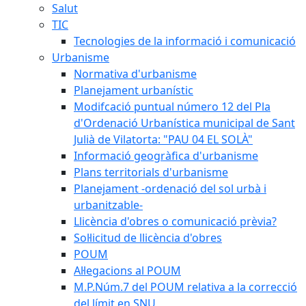
Salut
TIC
Tecnologies de la informació i comunicació
Urbanisme
Normativa d'urbanisme
Planejament urbanístic
Modifcació puntual número 12 del Pla
d'Ordenació Urbanística municipal de Sant
Julià de Vilatorta: "PAU 04 EL SOLÀ"
Informació geogràfica d'urbanisme
Plans territorials d'urbanisme
Planejament -ordenació del sol urbà i
urbanitzable-
Llicència d'obres o comunicació prèvia?
Sol·licitud de llicència d'obres
POUM
Al·legacions al POUM
M.P.Núm.7 del POUM relativa a la correcció
del límit en SNU