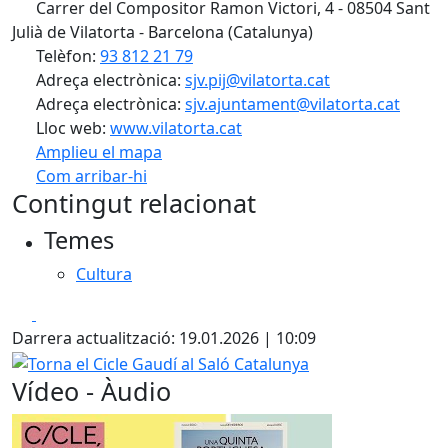
Carrer del Compositor Ramon Victori, 4 - 08504 Sant
Julià de Vilatorta - Barcelona (Catalunya)
Telèfon:
93 812 21 79
Adreça electrònica:
sjv.pij@vilatorta.cat
Adreça electrònica:
sjv.ajuntament@vilatorta.cat
Lloc web:
www.vilatorta.cat
Amplieu el mapa
Com arribar-hi
Leaflet
| ©
OpenStreetMap
contributors
Contingut relacionat
+
Temes
−
Cultura
Facebook
X
Darrera actualització: 19.01.2026 | 10:09
Torna el Cicle Gaudí al Saló Catalunya
Vídeo - Àudio