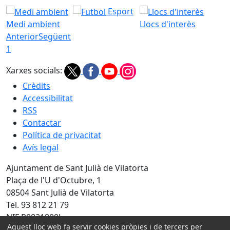
Esport
Medi ambient
Llocs d'interès
Anterior
Següent
1
Xarxes socials:
Crèdits
Accessibilitat
RSS
Contactar
Política de privacitat
Avís legal
Ajuntament de Sant Julià de Vilatorta
Plaça de l'U d'Octubre, 1
08504 Sant Julià de Vilatorta
Tel. 93 812 21 79
NIF P0821800J
Aquest lloc web fa servir cookies pròpies i de tercers per