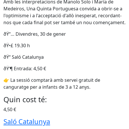
Amb les interpretacions de Manolo Solo i María de
Medeiros, Una Quinta Portuguesa convida a obrir-se a
l'optimisme i a l'acceptació d'allò inesperat, recordant-
nos que cada final pot ser també un nou començament.
ðŸ“… Divendres, 30 de gener
ðŸ•£ 19.30 h
ðŸ“ Saló Catalunya
ðŸ’¶ Entrada: 4,50 €
👉 La sessió comptarà amb servei gratuït de
canguratge per a infants de 3 a 12 anys.
Quin cost té:
4,50 €
Saló Catalunya