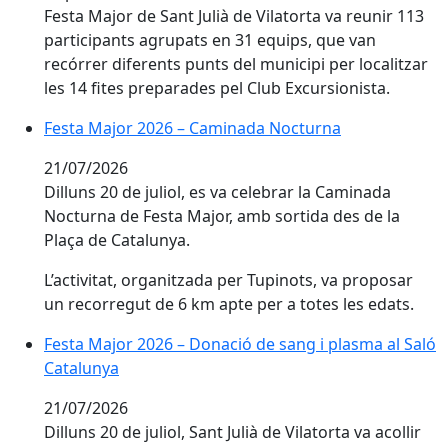
Festa Major de Sant Julià de Vilatorta va reunir 113
participants agrupats en 31 equips, que van
recórrer diferents punts del municipi per localitzar
les 14 fites preparades pel Club Excursionista.
Festa Major 2026 – Caminada Nocturna
Festa Major 2026 – Caminada Nocturna
21/07/2026
Dilluns 20 de juliol, es va celebrar la Caminada
Nocturna de Festa Major, amb sortida des de la
Plaça de Catalunya.
L’activitat, organitzada per Tupinots, va proposar
un recorregut de 6 km apte per a totes les edats.
Festa Major 2026 – Donació de sang i plasma al Saló 
Festa Major 2026 – Donació de sang i plasma al Saló
Catalunya
21/07/2026
Dilluns 20 de juliol, Sant Julià de Vilatorta va acollir