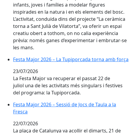
infants, joves i famílies a modelar figures
inspirades en la natura i en els elements del bosc.
L’activitat, conduïda dins del projecte “La ceràmica
torna a Sant Julià de Vilatorta”, va oferir un espai
creatiu obert a tothom, on no calia experiència
prèvia: només ganes d’experimentar i embrutar-se
les mans.
Festa Major 2026 – La Tupiporcada torna amb força
Festa Major 2026 – La Tupiporcada torna amb força
23/07/2026
La Festa Major va recuperar el passat 22 de
juliol una de les activitats més singulars i festives
del programa: la Tupiporcada.
Festa Major 2026 – Sessió de Jocs de Taula a la Fresca
Festa Major 2026 – Sessió de Jocs de Taula a la
Fresca
22/07/2026
La plaça de Catalunya va acollir el dimarts, 21 de