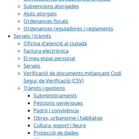
Subvencions atorgades
Ajuts atorgats
Ordenances fiscals
Ordenances reguladores i reglaments
Serveis i tràmits
Oficina d'atenció al ciutadà
Factura electrònica
El meu espai personal
Serveis
Verificació de documents mitjançant Codi
Segur de Verificació (CSV)
Tràmits i gestions
Subministraments
Peticions genèriques
Padró i convivència
Obres, urbanisme i habitatge
Cultura, esport i lleure
Protecció de dades