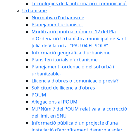
Tecnologies de la informació i comunicació
Urbanisme
Normativa d'urbanisme
Planejament urbanístic
Modifcació puntual número 12 del Pla
d'Ordenació Urbanística municipal de Sant
Julià de Vilatorta: "PAU 04 EL SOLÀ"
Informació geogràfica d'urbanisme
Plans territorials d'urbanisme
Planejament -ordenació del sol urbà i
urbanitzable-
Llicència d'obres o comunicació prèvia?
Sol·licitud de llicència d'obres
POUM
Al·legacions al POUM
M.P.Núm.7 del POUM relativa a la correcció
del límit en SNU
Informació pública d'un projecte d'una
instal·lació d'aprofitament d'energia solar