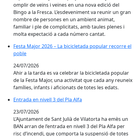
omplir de veïns i veïnes en una nova edició del
Bingo a la Fresca. L’esdeveniment va reunir un gran
nombre de persones en un ambient animat,
familiar i ple de complicitats, amb taules plenes i
molta expectació a cada número cantat.
Festa Major 2026 – La bicicletada popular recorre el 
Festa Major 2026 – La bicicletada popular recorre el
poble
24/07/2026
Ahir a la tarda es va celebrar la bicicletada popular
de la Festa Major, una activitat que cada any reuneix
famílies, infants i aficionats de totes les edats.
Entrada en nivell 3 del Pla Alfa
Entrada en nivell 3 del Pla Alfa
23/07/2026
L’Ajuntament de Sant Julià de Vilatorta ha emès un
BAN arran de l’entrada en nivell 3 del Pla Alfa per
risc d’incendi, que comporta la suspensió de totes