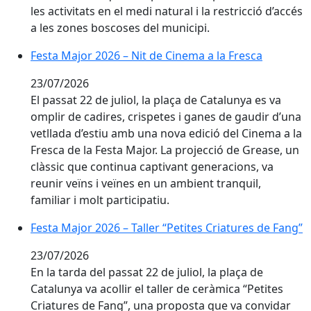
les activitats en el medi natural i la restricció d’accés
a les zones boscoses del municipi.
Festa Major 2026 – Nit de Cinema a la Fresca
Festa Major 2026 – Nit de Cinema a la Fresca
23/07/2026
El passat 22 de juliol, la plaça de Catalunya es va
omplir de cadires, crispetes i ganes de gaudir d’una
vetllada d’estiu amb una nova edició del Cinema a la
Fresca de la Festa Major. La projecció de Grease, un
clàssic que continua captivant generacions, va
reunir veïns i veïnes en un ambient tranquil,
familiar i molt participatiu.
Festa Major 2026 – Taller “Petites Criatures de Fang”
Festa Major 2026 – Taller “Petites Criatures de Fang”
23/07/2026
En la tarda del passat 22 de juliol, la plaça de
Catalunya va acollir el taller de ceràmica “Petites
Criatures de Fang”, una proposta que va convidar