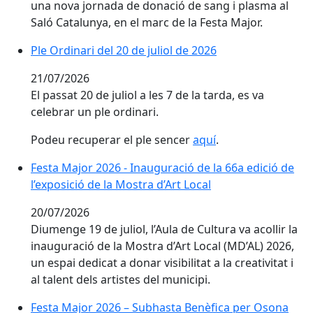
una nova jornada de donació de sang i plasma al
Saló Catalunya, en el marc de la Festa Major.
Ple Ordinari del 20 de juliol de 2026
Ple Ordinari del 20 de juliol de 2026
21/07/2026
El passat 20 de juliol a les 7 de la tarda, es va
celebrar un ple ordinari.
Podeu recuperar el ple sencer
aquí
.
Festa Major 2026 - Inauguració de la 66a edició de l’ex
Festa Major 2026 - Inauguració de la 66a edició de
l’exposició de la Mostra d’Art Local
20/07/2026
Diumenge 19 de juliol, l’Aula de Cultura va acollir la
inauguració de la Mostra d’Art Local (MD’AL) 2026,
un espai dedicat a donar visibilitat a la creativitat i
al talent dels artistes del municipi.
Festa Major 2026 – Subhasta Benèfica per Osona Cont
Festa Major 2026 – Subhasta Benèfica per Osona