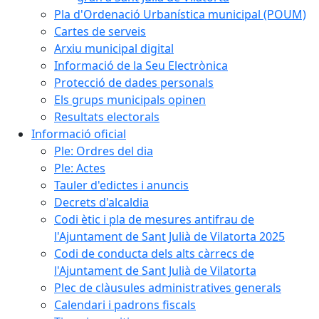
Pla d'Ordenació Urbanística municipal (POUM)
Cartes de serveis
Arxiu municipal digital
Informació de la Seu Electrònica
Protecció de dades personals
Els grups municipals opinen
Resultats electorals
Informació oficial
Ple: Ordres del dia
Ple: Actes
Tauler d'edictes i anuncis
Decrets d'alcaldia
Codi ètic i pla de mesures antifrau de
l'Ajuntament de Sant Julià de Vilatorta 2025
Codi de conducta dels alts càrrecs de
l'Ajuntament de Sant Julià de Vilatorta
Plec de clàusules administratives generals
Calendari i padrons fiscals