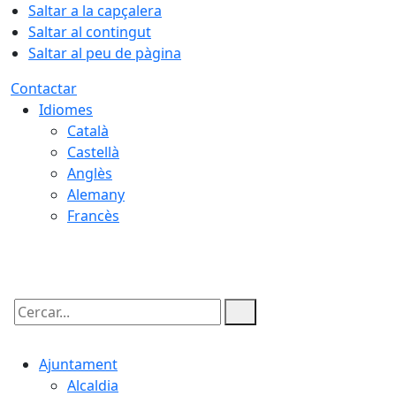
Saltar a la capçalera
Saltar al contingut
Saltar al peu de pàgina
Contactar
Idiomes
Català
Castellà
Anglès
Alemany
Francès
08.08.2026 | 13:25
Cercar:
Ajuntament
Alcaldia