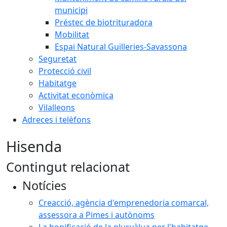
municipi
Préstec de biotrituradora
Mobilitat
Espai Natural Guilleries-Savassona
Seguretat
Protecció civil
Habitatge
Activitat econòmica
Vilalleons
Adreces i telèfons
Hisenda
Contingut relacionat
Notícies
Creacció, agència d'emprenedoria comarcal,
assessora a Pimes i autònoms