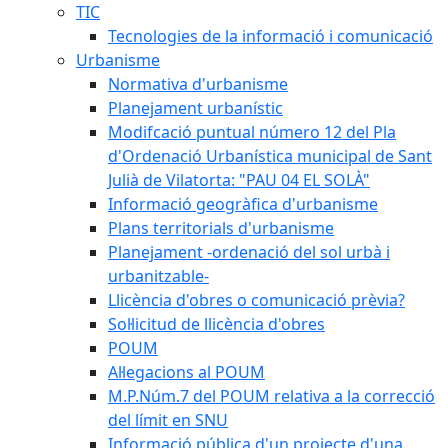
TIC
Tecnologies de la informació i comunicació
Urbanisme
Normativa d'urbanisme
Planejament urbanístic
Modifcació puntual número 12 del Pla
d'Ordenació Urbanística municipal de Sant
Julià de Vilatorta: "PAU 04 EL SOLÀ"
Informació geogràfica d'urbanisme
Plans territorials d'urbanisme
Planejament -ordenació del sol urbà i
urbanitzable-
Llicència d'obres o comunicació prèvia?
Sol·licitud de llicència d'obres
POUM
Al·legacions al POUM
M.P.Núm.7 del POUM relativa a la correcció
del límit en SNU
Informació pública d'un projecte d'una