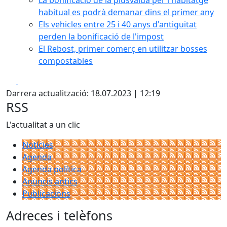
La bonificació de la plusvàlua per l'habitatge
habitual es podrà demanar dins el primer any
Els vehicles entre 25 i 40 anys d'antiguitat
perden la bonificació de l'impost
El Rebost, primer comerç en utilitzar bosses
compostables
Facebook
X
Darrera actualització: 18.07.2023 | 12:19
RSS
L'actualitat a un clic
Notícies
Agenda
Agenda política
Anuncis antics
Publicacions
Adreces i telèfons