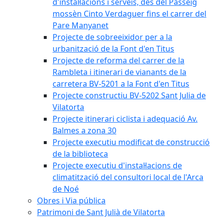
d'instal·lacions i serveis, des del Passeig
mossèn Cinto Verdaguer fins el carrer del
Pare Manyanet
Projecte de sobreeixidor per a la
urbanització de la Font d'en Titus
Projecte de reforma del carrer de la
Rambleta i itinerari de vianants de la
carretera BV-5201 a la Font d'en Titus
Projecte constructiu BV-5202 Sant Julia de
Vilatorta
Projecte itinerari ciclista i adequació Av.
Balmes a zona 30
Projecte executiu modificat de construcció
de la biblioteca
Projecte executiu d'instal·lacions de
climatització del consultori local de l'Arca
de Noé
Obres i Via pública
Patrimoni de Sant Julià de Vilatorta