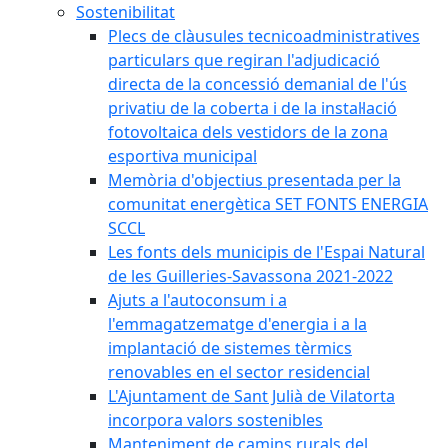
Sostenibilitat
Plecs de clàusules tecnicoadministratives
particulars que regiran l'adjudicació
directa de la concessió demanial de l'ús
privatiu de la coberta i de la instal·lació
fotovoltaica dels vestidors de la zona
esportiva municipal
Memòria d'objectius presentada per la
comunitat energètica SET FONTS ENERGIA
SCCL
Les fonts dels municipis de l'Espai Natural
de les Guilleries-Savassona 2021-2022
Ajuts a l'autoconsum i a
l'emmagatzematge d'energia i a la
implantació de sistemes tèrmics
renovables en el sector residencial
L'Ajuntament de Sant Julià de Vilatorta
incorpora valors sostenibles
Manteniment de camins rurals del