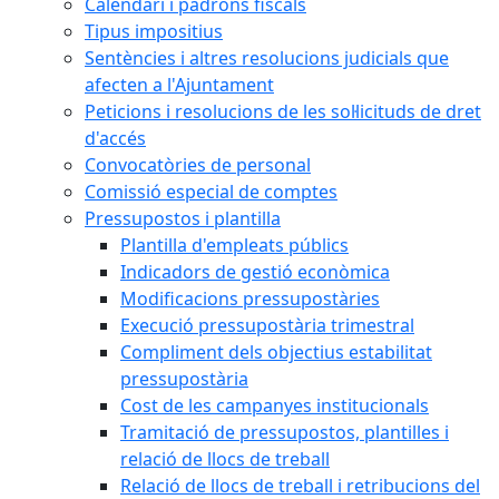
Calendari i padrons fiscals
Tipus impositius
Sentències i altres resolucions judicials que
afecten a l'Ajuntament
Peticions i resolucions de les sol·licituds de dret
d'accés
Convocatòries de personal
Comissió especial de comptes
Pressupostos i plantilla
Plantilla d'empleats públics
Indicadors de gestió econòmica
Modificacions pressupostàries
Execució pressupostària trimestral
Compliment dels objectius estabilitat
pressupostària
Cost de les campanyes institucionals
Tramitació de pressupostos, plantilles i
relació de llocs de treball
Relació de llocs de treball i retribucions del